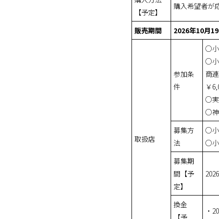
購入希望者が
【予定】
販売期間
2026年10月
○小
○小
参加条
商連
件
￥6
○実
○神
募集方
○小
取扱店
法
○小
募集期
間【予
20
定】
換金
・2
【予