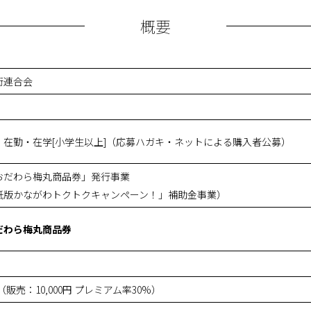
概要
街連合会
・在勤・在学[小学生以上]（応募ハガキ・ネットによる購入者公募）
おだわら梅丸商品券」発行事業
紙版かながわトクトクキャンペーン！」補助金事業）
だわら梅丸商品券
円（販売：10,000円 プレミアム率30%）