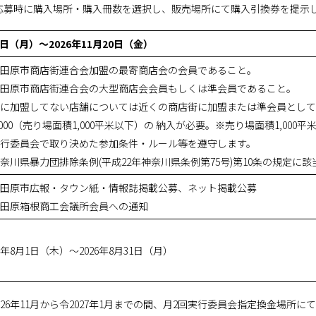
応募時に購入場所・購入冊数を選択し、販売場所にて購入引換券を提示
19日（月）～2026年11月20日（金）
田原市商店街連合会加盟の最寄商店会の会員であること。
田原市商店街連合会の大型商店会会員もしくは準会員であること。
に加盟してない店舗については近くの商店街に加盟または準会員として
,000（売り場面積1,000平米以下）の 納入が必要。※売り場面積1,00
行委員会で取り決めた参加条件・ルール等を遵守します。
奈川県暴力団排除条例(平成22年神奈川県条例第75号)第10条の規定に
田原市広報・タウン紙・情報誌掲載公募、ネット掲載公募
田原箱根商工会議所会員への通知
26年8月1日（木）～2026年8月31日（月）
026年11月から令2027年1月までの間、月2回実行委員会指定換金場所に