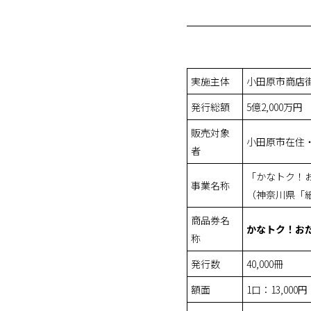
実施主体
小田原市商店
発行総額
5億2,000万円
販売対象
小田原市在住
者
「かなトク！
事業名称
（神奈川県「
商品券名
かなトク！お
称
発行数
40,000冊
額面
1口：13,000