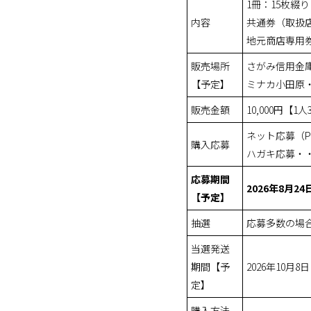
1冊：15枚綴り
内容
共通券（取扱店
地元商店専用券
販売場所
さがみ信用金
【予定】
ミナカ小田原
販売金額
10,000円【
ネット応募（
購入応募
ハガキ応募・
応募期間
2026年8月2
【予定】
抽選
応募多数の場
当選発送
期間【予
2026年10月8
定】
購入方法