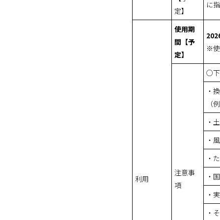
に指
定】
使用期
20
間【予
※使
定】
○下
・換
（例
・土
・風
・た
注意事
・国
利用
項
・実
・そ