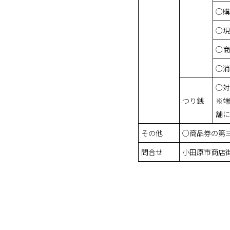
○購
○現
○商
○消
○対
つり銭
※端
舗に
その他
○商品券の第
問合せ
小田原市商店街連