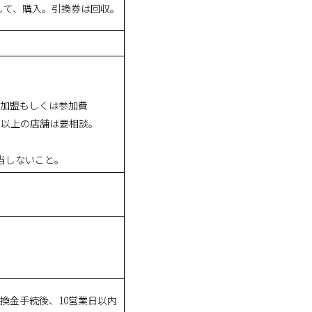
して、購入。引換券は回収。
加盟もしくは参加費
0平米以上の店舗は要相談。
該当しないこと。
て換金手続後、10営業日以内