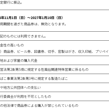
定銀行に振込。
26年11月1日（日）～2027年1月10日（日）
用期間を過ぎた商品券は、無効となります。
記のものには利用できません。
金性の高いもの
）商品券、ビール券、図書券、切手、官製はがき、収入印紙、プリペイ
地および家屋の購入代金
営法第2条第5項に規定する性風俗関連特殊営業に係るもの
ばこ事業法第2条第3号に規定する製造たばこ
や地方公共団体への支払い
行委員会が利用を不可としたもの
の他法律で商品券による購入が禁じられているもの